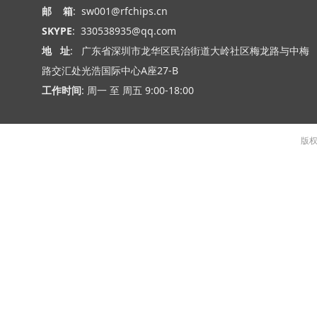
邮 箱
: sw001@rfchips.cn
SKYPE
: 330538935@qq.com
地 址
: 广东省深圳市龙华区民治街道大岭社区梅龙路与中梅
路交汇处光浩国际中心A座27-B
工作时间
: 周一 至 周五 9:00-18:00
版权