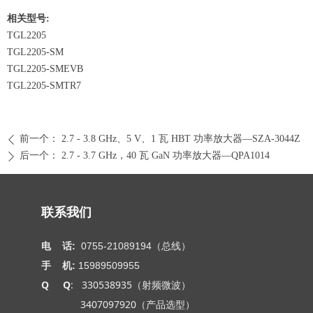
相关型号:
TGL2205
TGL2205-SM
TGL2205-SMEVB
TGL2205-SMTR7
前一个：
2.7 - 3.8 GHz、5 V、1 瓦 HBT 功率放大器—SZA-3044Z
ꄴ
后一个：
2.7 - 3.7 GHz，40 瓦 GaN 功率放大器—QPA1014
ꄲ
联系我们
电 话:
0755-21089194（总线）
手 机:
15989509955
Q Q
: 330538935（射频微波）
3407097920（产品选型）