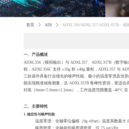
首页
ꄲ
ADI
ꄲ
ADXL356/ADXL357/ADXL35
一、产品概述
ADXL356（模拟输出）与 ADXL357、ADXL357B（数
程，ADXL356C 支持 ±10g 和 ±40g 量程，ADXL357 与 AD
三款器件具备行业领先的噪声性能、极小的温度零漂及优异的长
能实现精准倾角测量，且 ADXL357B 鲁棒性更强，更适
封装（6mm×5.6mm×2.2mm），工作温度范围覆盖 -40°C 至
二、主要特性
1. 稳定性与噪声性能
温度零漂：全轴零位偏移（0g offset）温度系数最大 0.7
噪声密度：全轴超低噪声谱密度，仅 75 µg/√Hz