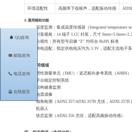
环境适配性
高频率下低噪声，适配振动传感
AD
4. 通用辅助功能
温度监测：集成温度传感器（Integrated temperature se
封装规格：14 端子 LCC 封装，尺寸 6mm×5.6mm×2.
뀩
QQ咨询
合规性：所有型号后缀 “Z” 均符合 RoHS 标准
供电适配：指定供电电压均为 3.3V，适配主流电子
낂
邮箱咨询
三、应用领域
惯性测量单元（IMU）/ 姿态航向参考系统（AHRS）
끅
电话咨询
平台稳定控制系统
结构健康监测
뀣
在线留言
地震成像
倾角检测（ADXL357/ADXL357B 尤佳，ADXL35
机器人
状态监测（ADXL356 尤佳，适配高频振动传感）