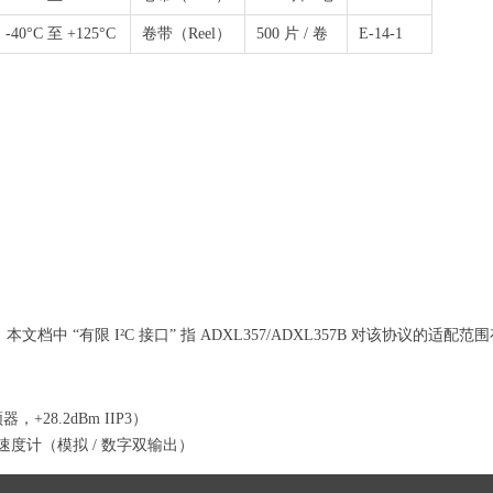
-40°C 至 +125°C
卷带（Reel）
500 片 / 卷
E-14-1
中 “有限 I²C 接口” 指 ADXL357/ADXL357B 对该协议的适配
，+28.2dBm IIP3）
 加速度计（模拟 / 数字双输出）