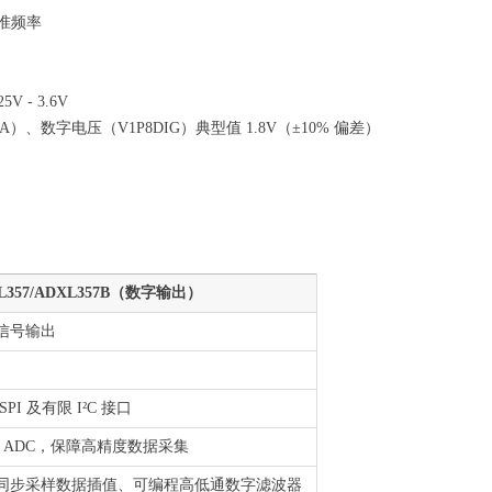
准频率
 - 3.6V
）、数字电压（V1P8DIG）典型值 1.8V（±10% 偏差）
L357/ADXL357B（数字输出）
信号输出
SPI 及有限 I²C 接口
 位 ADC，保障高精度数据采集
同步采样数据插值、可编程高低通数字滤波器