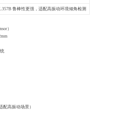
XL357B 鲁棒性更强，适配高振动环境倾角检测
nsor）
2mm
系统
7B 适配高振动场景）